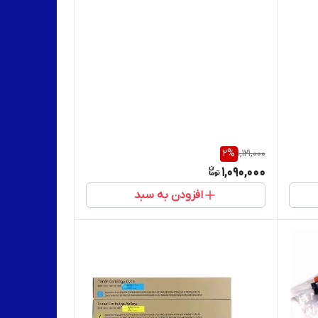
2
%
1,121,000
1,090,000
افزودن به سبد