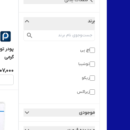
قطعات یدکی
برند
اچ پی
گرمی
توشیبا
107,000
ریکو
زیراکس
شارپ
موجودی
کانن