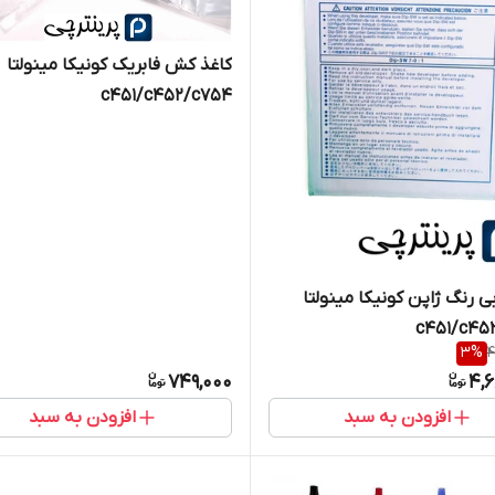
کاغذ کش فابریک کونیکا مینولتا
c451/c452/c754
ی رنگ ژاپن کونیکا مینولتا
c451/c45
3
%
4
749,000
4,6
افزودن به سبد
افزودن به سبد