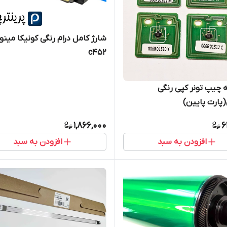
شارژ کامل درام رنگی کونیکا مینول
c452
چیپ تونر کپی رنگی
پارت پایین)
1,866,000
6
افزودن به سبد
افزودن به سبد