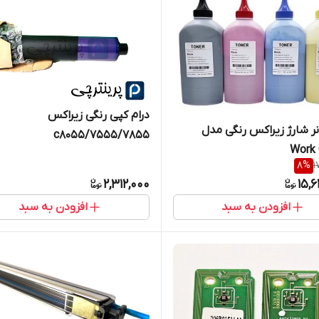
درام کپی رنگی زیراکس
نر شارژ زیراکس رنگی مدل
7555/7855/c8055
Work 
8
%
1
2,312,000
15,
افزودن به سبد
افزودن به سبد