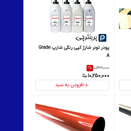
پودر تونر شارژ کپی رنگی شارپ Grade
A
1
%
10,436,000
10,250,000
افزودن به سبد