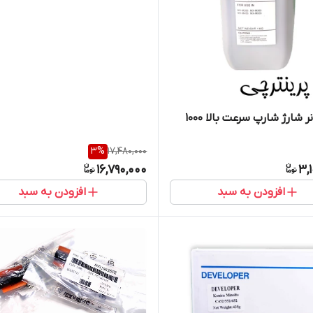
پودر تونر شارژ شارپ سرعت بالا 1000
3
%
17,480,000
16,790,000
3,
افزودن به سبد
افزودن به سبد