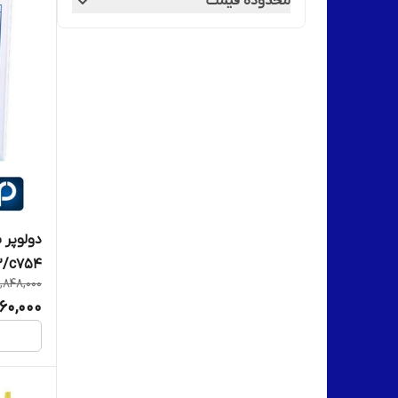
محدوده قیمت
کونیکا مینولتا
دولوپر ب
2/c754
,848,000
60,000