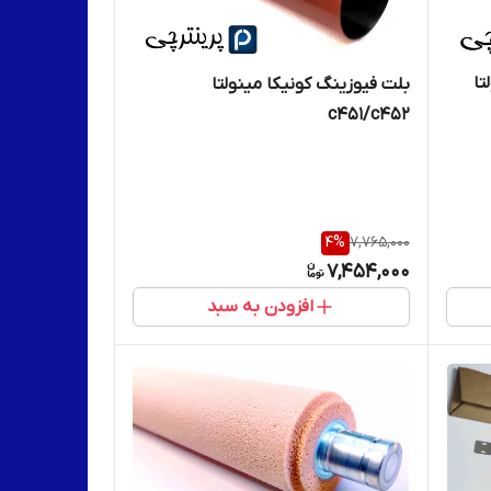
تا
بلت فیوزینگ کونیکا مینولتا
c451/c452
4
%
7,765,000
7,454,000
افزودن به سبد