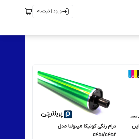
ورود | ثبت‌نام
رژ کونیکا Mitsumi ژاپن
درام رنگی کونیکا مینولتا مدل
c451/c452