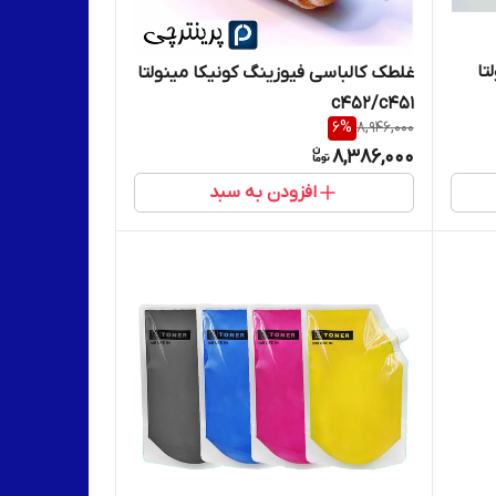
تا
غلطک کالباسی فیوزینگ کونیکا مینولتا
c452/c451
6
%
8,946,000
8,386,000
افزودن به سبد