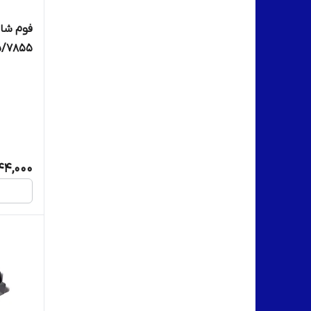
فوم شار
855/c8055
244,000