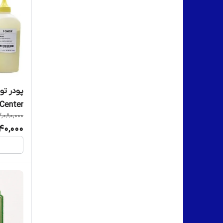
پودر تو
Center
7,080,000
640,000