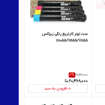
ست تونر کارتریج رنگی زیراکس
7855/c8055/7555
3
%
21,173,000
20,468,000
افزودن به سبد