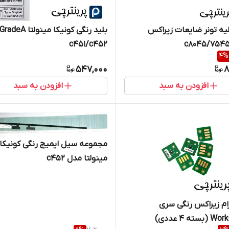
لیه تونر ضایعات زیراکس
بلید رنگی کونیکا مینولتا GradeA
c451/c452
7545/7
4
%
547,000
8
افزودن به سبد
افزودن به سبد
مجموعه سیل ایمیج رنگی کونیکا
مینولتا مدل c452
م زیراکس رنگی سری
ته ۴ عددی)