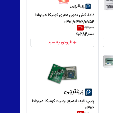
کاغذ کش بدون مغزی کونیکا مینولتا
c451/c452/c754
12
%
322,000
282,000
افزودن به سبد
چیپ لایف ایمیج یونیت کونیکا مینولتا
c452