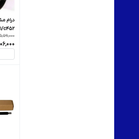
درام مش
1/c452
5,591,000
06,000