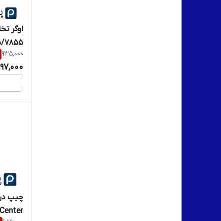
اوگر تخ
855/c8045
935,000
97,000
چیپ درا
WorkCenter (بس