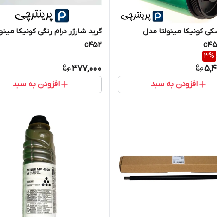
کی کونیکا مینولتا مدل
گرید شارژر درام رنگی کونیکا مینول
c452
c45
3
%
377,000
5,4
افزودن به سبد
افزودن به سبد