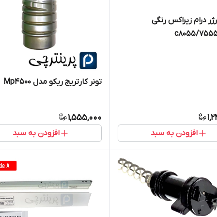
ژر درام زیراکس رنگی
7555/7
تونر کارتریج ریکو مدل Mp4500
1,555,000
1,
افزودن به سبد
افزودن به سبد