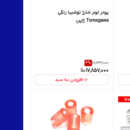
پودر تونر شارژ توشیبا رنگی
Tomegawa ژاپن
4
%
18,632,000
17,857,000
افزودن به سبد