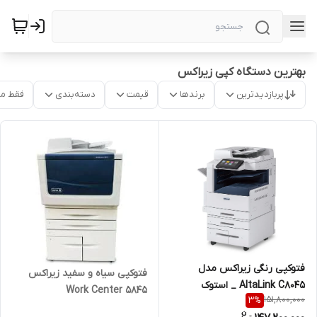
بهترین دستگاه کپی زیراکس
پربازدیدترین
برندها
قیمت
دسته‌بندی
فقط م
فتوکپی رنگی زیراکس مدل
فتوکپی سیاه و سفید زیراکس
AltaLink C8045 _ استوک
Work Center 5845
151,800,000
3
%