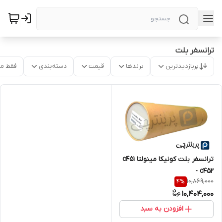
ترانسفر بلت
پربازدیدترین
برندها
قیمت
دسته‌بندی
فقط م
ترانسفر بلت کونیکا مینولتا c451
- c452
10,869,000
4
%
10,404,000
افزودن به سبد