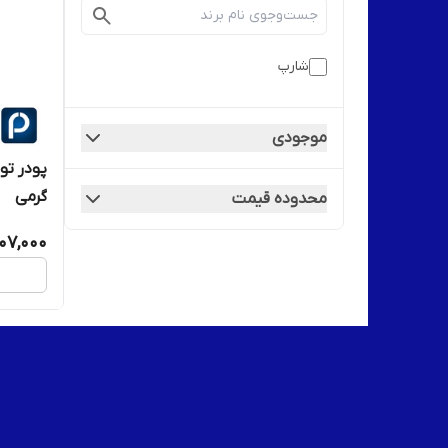
شارپ
موجودی
گرمی
محدوده قیمت
107,000