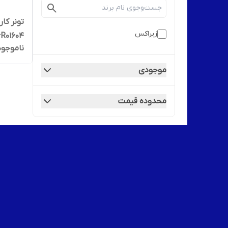
تونر کا
زیراکس
006R01604
ناموجود
موجودی
محدوده قیمت