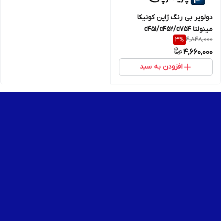
دولوپر بی رنگ ژاپن کونیکا
مینولتا c451/c452/c754
4,848,000
3
%
4,660,000
افزودن به سبد