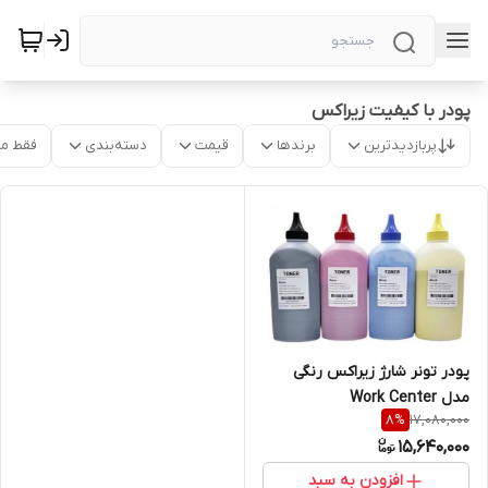
پودر با کیفیت زیراکس
پربازدیدترین
برندها
قیمت
دسته‌بندی
فقط م
پودر تونر شارژ زیراکس رنگی
مدل Work Center
17,080,000
8
%
15,640,000
افزودن به سبد