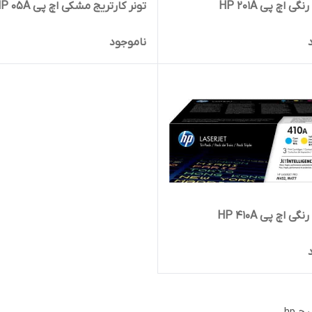
گی اچ پی HP 201A
تونر کارتریج مشکی اچ پی HP 05A
ناموجود
گی اچ پی HP 410A