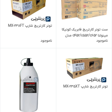
تونر کارتریج شارپ MX-238FT
ست تونر کارتریج فابریک کونیکا
مینولتا c452/c552/c652 مدل
ناموجود
ناموجود
TN613
تونر کارتریج شارپ MX-235XT