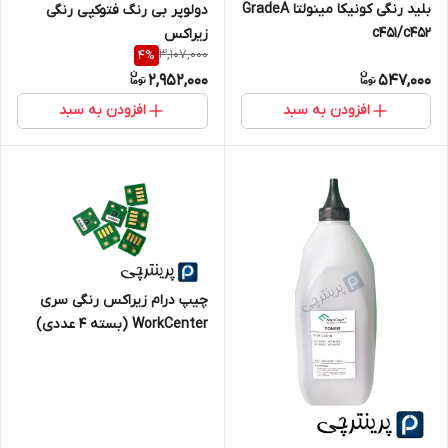
بلید رنگی کونیکا مینولتا GradeA
دولوپر بی رنگ فتوکپی رنگی
c451/c452
زیراکس
3,107,000
4
%
2,952,000
547,000
افزودن به سبد
افزودن به سبد
چیپ درام زیراکس رنگی سری
WorkCenter (بسته ۴ عددی)