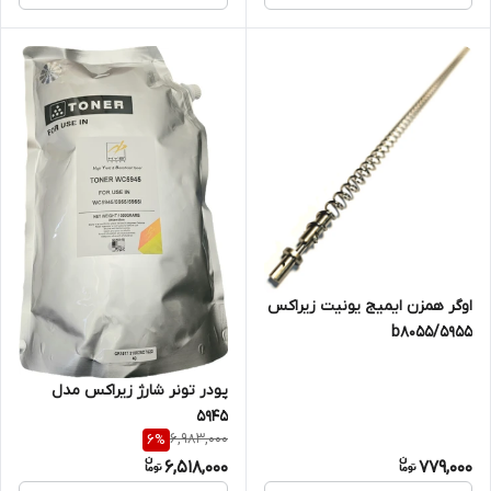
اوگر همزن ایمیج یونیت زیراکس
۵۹۵۵/b8055
پودر تونر شارژ زیراکس مدل
۵۹۴۵
6,983,000
6
%
6,518,000
779,000