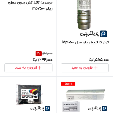
مجموعه کاغذ کش بدون مغزی
ریکو mp7500
تونر کارتریج ریکو مدل Mp4500
1,401,000
11
%
1,244,000
1,555,000
افزودن به سبد
افزودن به سبد