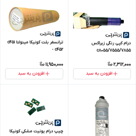
ترانسفر بلت کونیکا مینولتا c451
درام کپی رنگی زیراکس
- c452
7555/7855/c8055
11,950,000
2,312,000
افزودن به سبد
افزودن به سبد
چیپ درام یونیت مشکی کونیکا