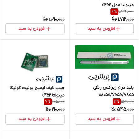
مینولتا مدل c452
1,834,000
6
%
1,090,000
1,712,000
افزودن به سبد
افزودن به سبد
بلید درام زیراکس رنگی
چیپ لایف ایمیج یونیت کونیکا
7555/7855/c8055
مینولتا c452
205,000
562,000
7
%
3
%
190,000
545,000
افزودن به سبد
افزودن به سبد