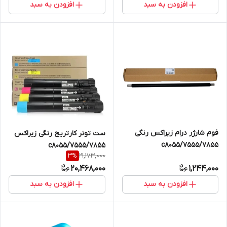
افزودن به سبد
افزودن به سبد
فوم شارژر درام زیراکس رنگی
ست تونر کارتریج رنگی زیراکس
7555/7855/c8055
7855/c8055/7555
21,173,000
3
%
20,468,000
1,244,000
افزودن به سبد
افزودن به سبد