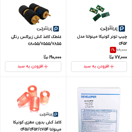
چیپ تونر کونیکا مینولتا مدل
غلطک کاغذ کش زیراکس رنگی
c452
7555/7855/c8055
78,000
1
%
190,000
77,000
افزودن به سبد
افزودن به سبد
کاغذ کش بدون مغزی کونیکا
مینولتا c451/c452/c754