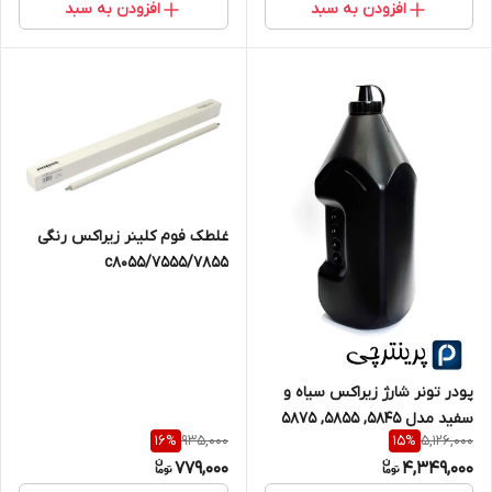
افزودن به سبد
افزودن به سبد
غلطک فوم کلینر زیراکس رنگی
7555/7855/c8055
پودر تونر شارژ زیراکس سیاه و
سفید مدل 5845, 5855, 5875
935,000
5,126,000
16
%
15
%
779,000
4,349,000