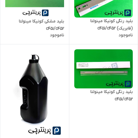
بلید رنگی کونیکا مینولتا
بلید مشکی کونیکا مینولتا
(فابریک) c451/c452
c451/c452
ناموجود
ناموجود
بلید رنگی کونیکا مینولتا
c451/c452