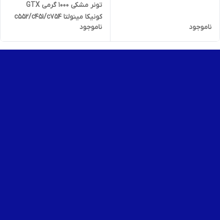
تونر مشکی 1000 گرمی GTX
کونیکا مینولتا c552/c451/c754
ناموجود
ناموجود