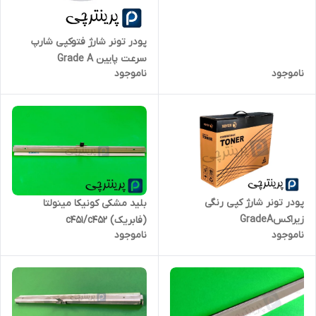
پودر تونر شارژ فتوکپی شارپ
سرعت پایین Grade A
ناموجود
ناموجود
پودر تونر شارژ کپی رنگی
بلید مشکی کونیکا مینولتا
زیراکسGradeA
(فابریک) c451/c452
ناموجود
ناموجود