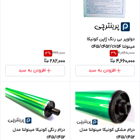
دولوپر بی رنگ ژاپن کونیکا
مینولتا c451/c452/c754
322,000
4,848,000
12
%
3
%
282,000
4,660,000
افزودن به سبد
افزودن به سبد
درام مشکی کونیکا مینولتا مدل
درام رنگی کونیکا مینولتا مدل
c451/c452
c451/c452