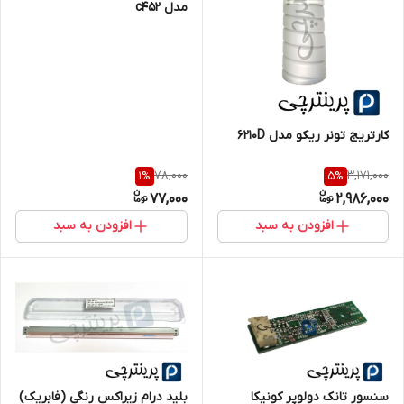
مدل c452
کارتریج تونر ریکو مدل 6210D
78,000
3,171,000
1
%
5
%
77,000
2,986,000
افزودن به سبد
افزودن به سبد
سنسور تانک دولوپر کونیکا
بلید درام زیراکس رنگی (فابریک)