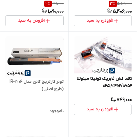
1,121,000
5,591,000
2
%
3
%
1,090,000
5,406,000
افزودن به سبد
افزودن به سبد
کاغذ کش فابریک کونیکا مینولتا
تونر کارتریج کانن مدل IR-2204
c451/c452/c754
(طرح اصلی)
749,000
افزودن به سبد
ناموجود