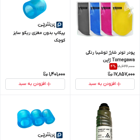
پیکاپ بدون مغزی ریکو سایز
کوچک
پودر تونر شارژ توشیبا رنگی
Tomegawa ژاپن
18,632,000
4
%
1,401,000
17,857,000
افزودن به سبد
افزودن به سبد