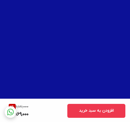
11,181,000
2
%
افزودن به سبد خرید
10,869,000