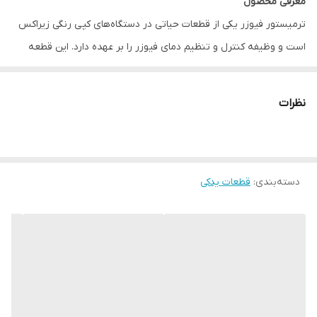
معرفی محصول
ترمیستور فیوزر یکی از قطعات حیاتی در دستگاه‌های کپی رنگی زیراکس
است و وظیفه کنترل و تنظیم دمای فیوزر را بر عهده دارد. این قطعه
باعث حفظ کیفیت ثابت چاپ می‌شود و از آسیب‌دیدن کاغذ یا فیوزر
جلوگیری می‌کند. استفاده از ترمیستور اصلی زیراکس عمر دستگاه را
نظرات
افزایش داده و هزینه‌های تعمیرات را کاهش می‌دهد.
ویژگی‌ها
• سازگاری گسترده: مناسب برای مدل‌های مختلف دستگاه‌های کپی رنگی
دسته‌بندی
:
قطعات یدکی
زیراکس.
• کیفیت اورجینال: قطعه تست‌شده با استانداردهای کارخانه.
• نصب آسان: امکان تعویض سریع با راهنمای نصب.
• دوام بالا: افزایش عمر فیوزر و کاهش خرابی‌های متداول.
کاربرد و اهمیت