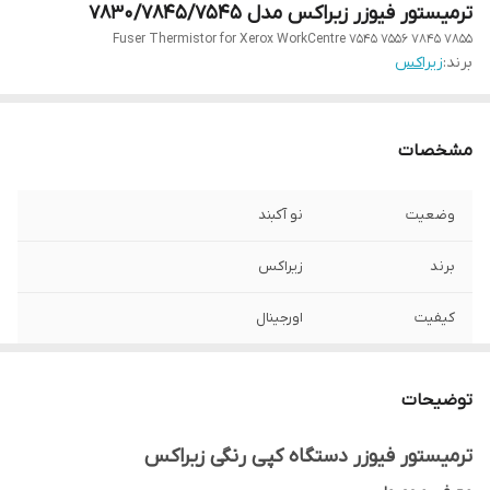
ترمیستور فیوزر زیراکس مدل ۷۸۳۰/۷۸۴۵/۷۵۴۵
Fuser Thermistor for Xerox WorkCentre 7545 7556 7845 7855
برند:
زیراکس
مشخصات
وضعیت
نو آکبند
برند
زیراکس
کیفیت
اورجینال
مناسب برای
انواع دستگاه های کپی رنگی زیراکس سری های
۷۵ /۷۸/۸۰
توضیحات
ترمیستور فیوزر دستگاه کپی رنگی زیراکس