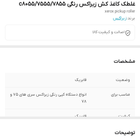
غلطک کاغذ کش زیراکس رنگی 7555/7855/c8055
xerox pickup roller
برند:
زیراکس
اصالت و کیفیت کالا
مشخصات
وضعیت
فابریک
مناسب برای
انواع دستگاه کپی رنگی زیراکس سری های 75 و
78
کیفیت
فابریک
توضیحات