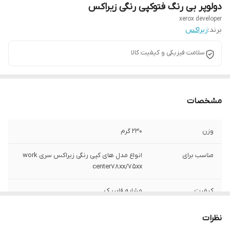
دولوپر بی رنگ فتوکپی رنگی زیراکس
xerox developer
برند:
زیراکس
سلامت فیزیکی و کیفیت کالا
مشخصات
وزن
230 گرم
مناسب برای
انواع مدل های کپی رنگی زیراکس سری work
center78xx/75xx
کیفیت
مشابه فابریک
کشور تولید کننده
چین
نظرات