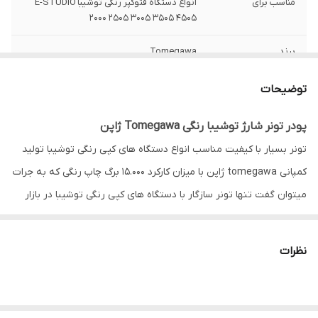
مناسب برای
انواع دستگاه فتوکپر رنگی توشیبا E-STUDIO
2000 2505 3005 3505 4505
برند
Tomegawa
کشور تولید کننده
ژاپن
توضیحات
وزن
هر رنگ 500 گرم خالص مجموعا 2 کیلوگرم
پودر تونر شارژ توشیبا رنگی Tomegawa ژاپن
تونر بسیار با کیفیت مناسب انواع دستگاه های کپی رنگی توشیبا تولید
کارکرد
15000 برگ
کمپانی tomegawa ژاپن با میزان کارکرد 15.000 برگ چاپ رنگی که به جرات
میتوان گفت تنها تونر سازگار با دستگاه های کپی رنگی توشیبا در بازار
ایران میباشد.
کیفیت این تونر به قدری بالا است که به همانند تونر فابریک با دستگاه
نظرات
های توشیبا سازگار است و نیازی به تغییر دمای فیوزینگ دستگاه و
مشکلات بعد از آن نمی باشد.
تیم فنی پرینترچی نیز کیفیت این تونر را که توسط بسیاری از مشتریان