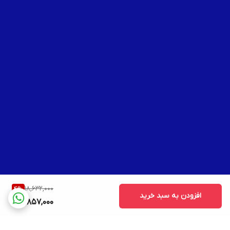
18,632,000
4
%
افزودن به سبد خرید
17,857,000