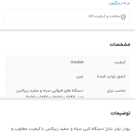
برند:
زیراکس
سلامت و کیفیت کالا
مشخصات
کیفیت
GradeA
کشور تولید کننده
چین
مناسب برای
دستگاه های فتوکپی سیاه و سفید زیراکس
مدل 5745 و 5755 و 5845 و 5855
کارکرد
50.000 صفحه سایزA4 با پوشش 5 درصد
توضیحات
وزن خالص
۱۰۰۰گرم
پودر تونر شارژ دستگاه کپی سیاه و سفید زیراکس با کیفیت مطلوب و