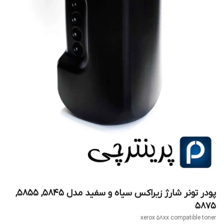
پودر تونر شارژ زیراکس سیاه و سفید مدل 5845, 5855,
5875
xerox 58xx compatible toner