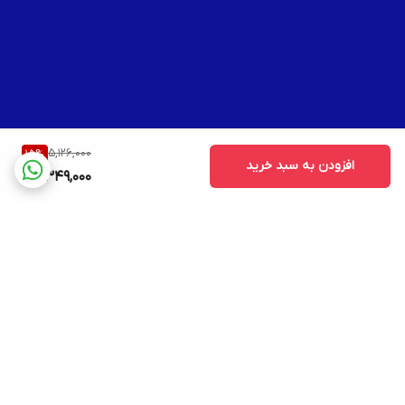
5,126,000
15
%
افزودن به سبد خرید
4,349,000
برگشت به بالا