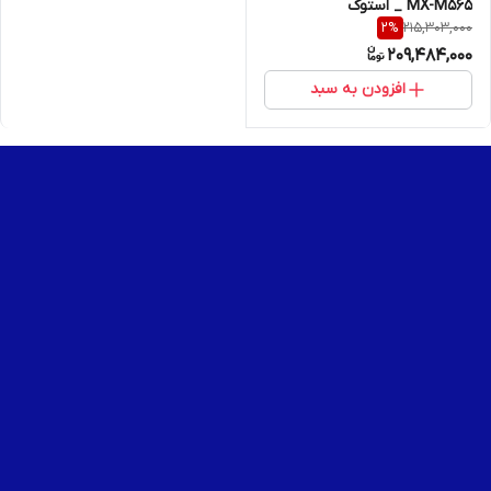
MX-M565 _ استوک
215,303,000
2
%
209,484,000
افزودن به سبد