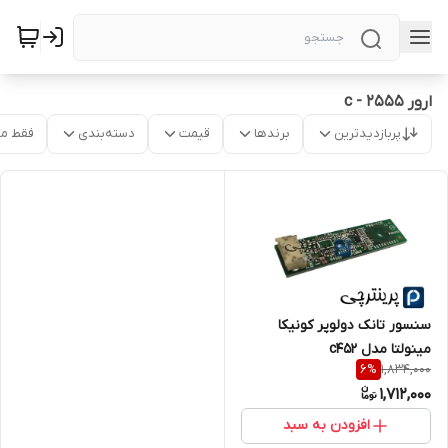
ارور c - 2555
پربازدیدترین
برندها
قیمت
دسته‌بندی
فقط م
سنسور تانک دولوپر کونیکا
مینولتا مدل c452
1,834,000
6
%
1,712,000
افزودن به سبد