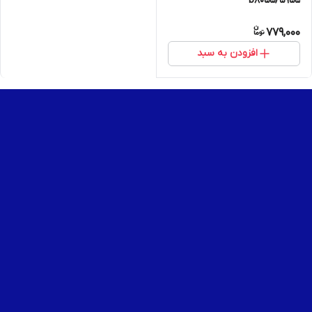
۵۹۵۵/b8055
779,000
افزودن به سبد