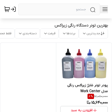
بهترین تونر دستگاه رنگی زیراکس
جدیدترین
برندها
قیمت
دسته‌بندی
فقط محص
پودر تونر شارژ زیراکس رنگی
مدل Work Center
17,080,000
8
%
15,640,000
افزودن به سبد