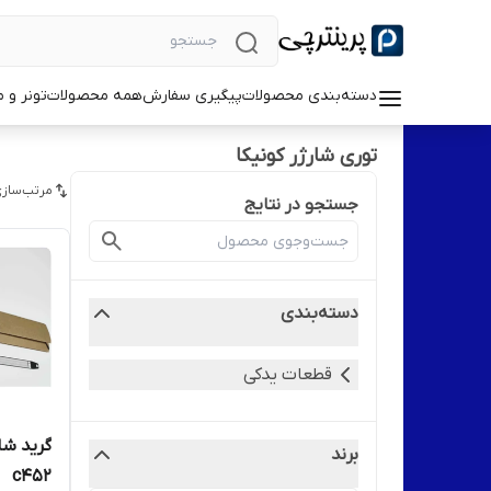
دسته‌بندی محصولات
پیگیری سفارش
همه محصولات
تونر و 
توری شارژر کونیکا
مرتب‌سازی
جستجو در نتایج
دسته‌بندی
قطعات یدکی
گرید شار
برند
c452