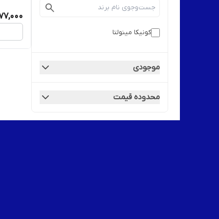
77,000
کونیکا مینولتا
موجودی
محدوده قیمت