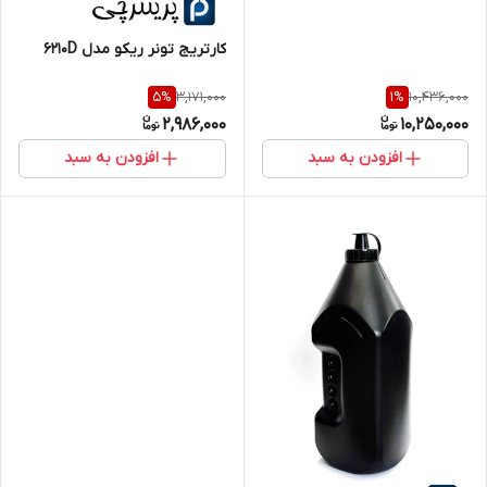
کارتریج تونر ریکو مدل 6210D
3,171,000
10,436,000
5
%
1
%
2,986,000
10,250,000
افزودن به سبد
افزودن به سبد