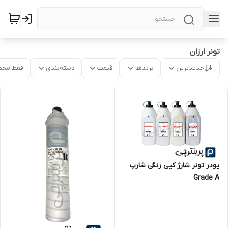
تونر ارزان
جدیدترین
برندها
قیمت
دسته‌بندی
فقط محص
پودر تونر شارژ کپی رنگی شارپ
Grade A