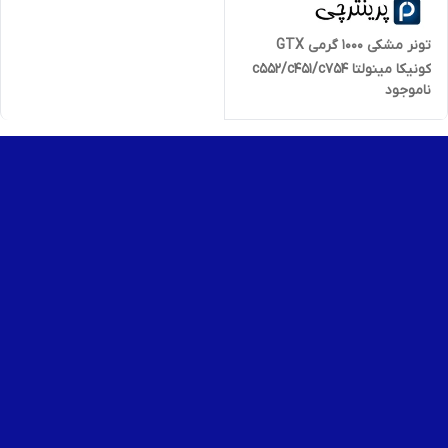
تونر مشکی 1000 گرمی GTX
کونیکا مینولتا c552/c451/c754
ناموجود