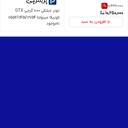
10,436,000
1
%
تونر مشکی 1000 گرمی GTX
10,250,000
کونیکا مینولتا c552/c451/c754
افزودن به سبد
ناموجود