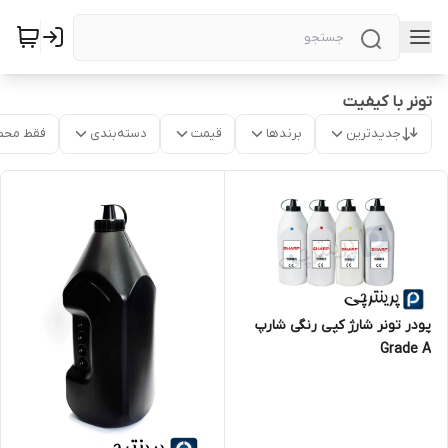
تونر با کیفیت
جدیدترین
برندها
قیمت
دسته‌بندی
فقط محص
پودر تونر شارژ کپی رنگی شارپ
Grade A