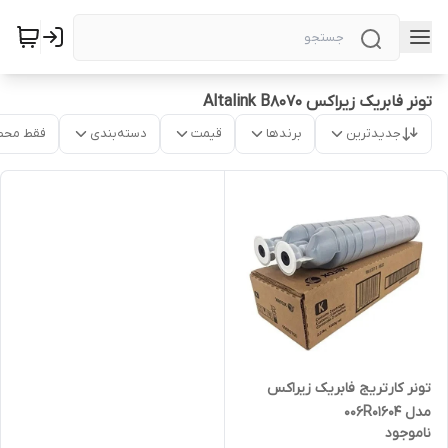
تونر فابریک زیراکس Altalink B8070
جدیدترین
برندها
قیمت
دسته‌بندی
فقط محص
تونر کارتریج فابریک زیراکس
مدل 006R01604
ناموجود