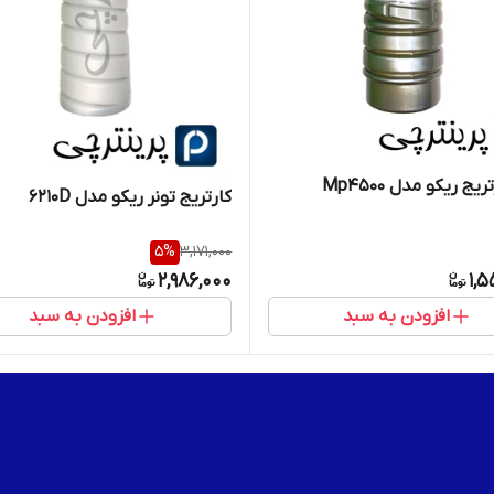
یج ریکو مدل Mp4500
کارتریج تونر ریکو مدل 6210D
5
%
3,171,000
2,986,000
1,
افزودن به سبد
افزودن به سبد