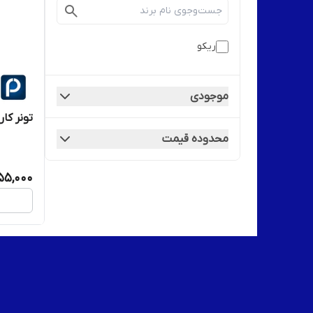
ریکو
موجودی
تونر کارتر
محدوده قیمت
555,000