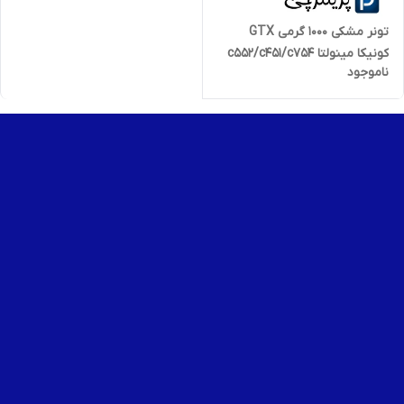
تونر مشکی 1000 گرمی GTX
کونیکا مینولتا c552/c451/c754
ناموجود