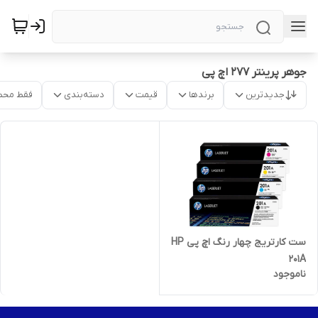
جوهر پرینتر 277 اچ پی
جدیدترین
برندها
قیمت
دسته‌بندی
فقط محص
ست کارتریج چهار رنگ اچ پی HP
201A
ناموجود