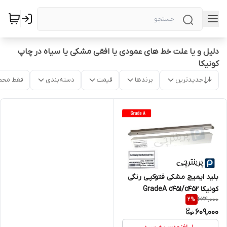
دلیل و یا علت خط های عمودی یا افقی مشکی یا سیاه در چاپ
کونیکا
جدیدترین
برندها
قیمت
دسته‌بندی
فقط محص
بلید ایمیج مشکی فتوکپی رنگی
کونیکا GradeA c451/c452
624,000
2
%
609,000