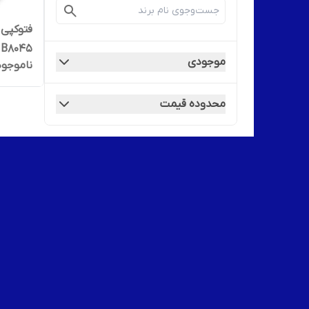
فتوکپی 
Link B8045
موجودی
ناموجود
محدوده قیمت