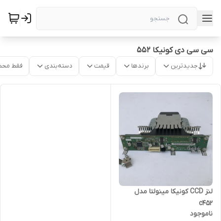
سی سی دی کونیکا ۵۵۲
جدیدترین
برندها
قیمت
دسته‌بندی
فقط محص
لنز CCD کونیکا مینولتا مدل
c452
ناموجود