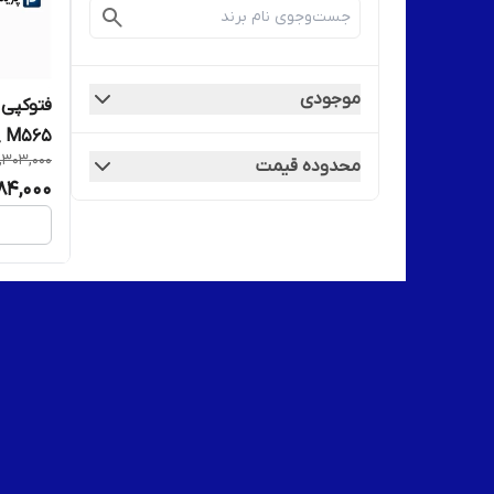
موجودی
M565 _ استوک
,303,000
محدوده قیمت
84,000