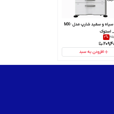
فتوکپی سیاه و سفید شارپ مدل MX-
2
%
215
209,4
افزودن به سبد