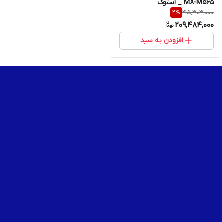
MX-M565 _ استوک
215,303,000
2
%
209,484,000
افزودن به سبد