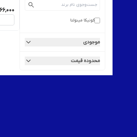
866,000
کونیکا مینولتا
موجودی
محدوده قیمت