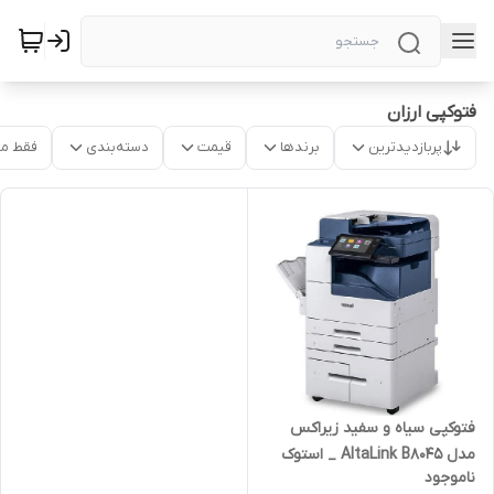
فتوکپی ارزان
پربازدیدترین
برندها
قیمت
دسته‌بندی
فقط م
فتوکپی سیاه و سفید زیراکس
مدل AltaLink B8045 _ استوک
ناموجود