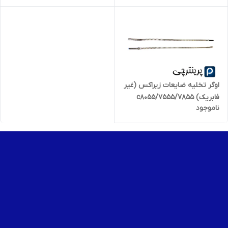
اوگر تخلیه ضایعات زیراکس (غیر
فابریک) 7555/7855/c8055
ناموجود