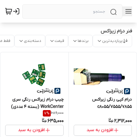
فنر درام زیراکس
پربازدیدترین
برندها
قیمت
دسته‌بندی
فقط م
درام کپی رنگی زیراکس
چیپ درام زیراکس رنگی سری
7555/7855/c8055
WorkCenter (بسته ۴ عددی)
689,000
7
%
635,000
2,312,000
افزودن به سبد
افزودن به سبد