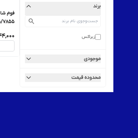
برند
فوم شار
855/c8055
244,000
زیراکس
موجودی
محدوده قیمت