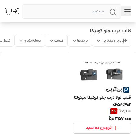
قلاب درب جلو کونیکا
پربازدیدترین
برندها
قیمت
دسته‌بندی
فقط م
قلاب لولا درب جلو کونیکا مینولتا
c451/c452
368,000
2
%
357,000
افزودن به سبد