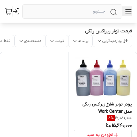
قیمت تونر زیراکس رنگی
پربازدیدترین
برندها
قیمت
دسته‌بندی
فقط م
پودر تونر شارژ زیراکس رنگی
مدل Work Center
17,080,000
8
%
15,640,000
افزودن به سبد