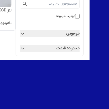
لنز CCD کونیکا مینولتا مدل c452
کونیکا مینولتا
ناموجود
موجودی
محدوده قیمت