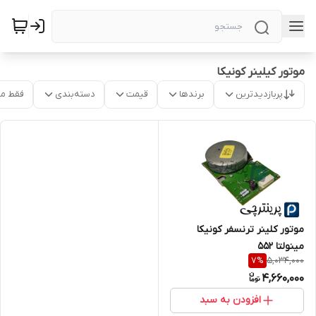
موتور کیلینر کونیکا
پربازدیدترین
برندها
قیمت
دسته‌بندی
فقط م
موتور کلینر ترنسفر کونیکا
مینولتا 552
5,034,000
7
%
4,660,000
افزودن به سبد