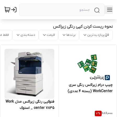
نحوه ریست کردن کپی رنگی زیراکس
پربازدیدترین
برندها
قیمت
دسته‌بندی
فقط م
چیپ درام زیراکس رنگی سری
WorkCenter (بسته ۴ عددی)
فتوکپی رنگی زیراکس مدل Work
center 7835 _ استوک
689,000
7
%