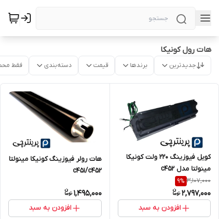
هات رول کونیکا
جدیدترین
برندها
قیمت
دسته‌بندی
فقط محص
کویل فیوزینگ ۲۲۰ ولت کونیکا
هات رولر فیوزینگ کونیکا مینولتا
مینولتا مدل c452
c451/c452
3,107,000
9
%
1,495,000
2,797,000
افزودن به سبد
افزودن به سبد