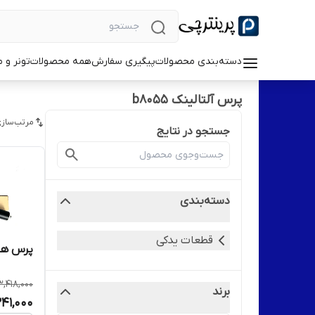
دسته‌بندی محصولات
پیگیری سفارش
همه محصولات
تونر و 
پرس آلتالینک b8055
مرتب‌سازی
جستجو در نتایج
دسته‌بندی
قطعات یدکی
پرس هیتر ز
3,418,000
برند
41,000