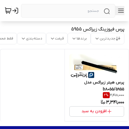
پرس فیوزینگ زیراکس ۵۹۵۵
جدیدترین
برندها
قیمت
دسته‌بندی
فقط محص
پرس هیتر زیراکس مدل
۵۹۵۵/b8055
3,418,000
2
%
3,341,000
افزودن به سبد