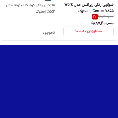
فتوکپی رنگی زیراکس مدل Work
فتوکپی رنگی کونیکا مینولتا مدل
Center 7855 _ استوک
C552 استوک
88,320,000
1
%
87,400,000
افزودن به سبد
ناموجود