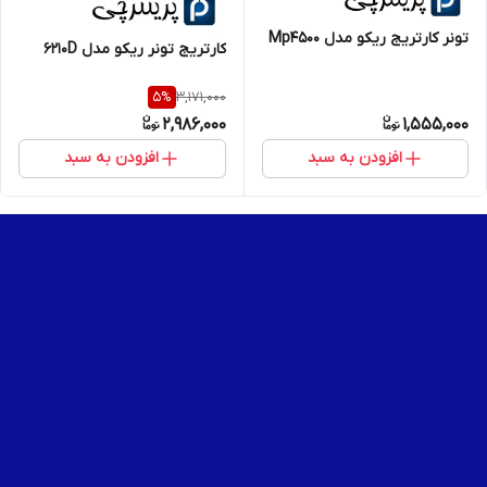
تونر کارتریج ریکو مدل Mp4500
کارتریج تونر ریکو مدل 6210D
3,171,000
5
%
2,986,000
1,555,000
افزودن به سبد
افزودن به سبد