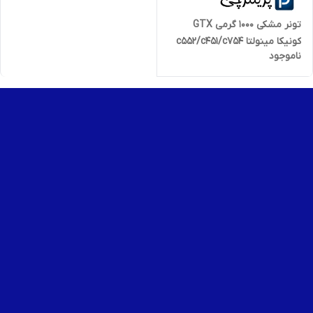
تونر مشکی 1000 گرمی GTX
کونیکا مینولتا c552/c451/c754
ناموجود