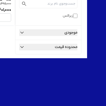
1,495,000
401,000
زیراکس
موجودی
محدوده قیمت