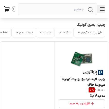
چیپ ایمیج کونیکا
پربازدیدترین
برندها
قیمت
دسته‌بندی
فقط م
چیپ لایف ایمیج یونیت کونیکا
مینولتا c452
205,000
7
%
190,000
افزودن به سبد