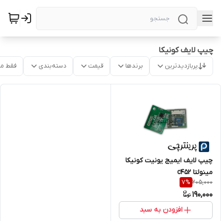
چیپ لایف کونیکا
پربازدیدترین
برندها
قیمت
دسته‌بندی
فقط م
چیپ لایف ایمیج یونیت کونیکا
مینولتا c452
205,000
7
%
190,000
افزودن به سبد