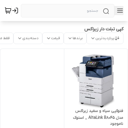
کپی تبلت دار زیراکس
پربازدیدترین
برندها
قیمت
دسته‌بندی
فقط م
فتوکپی سیاه و سفید زیراکس
مدل AltaLink B8045 _ استوک
ناموجود